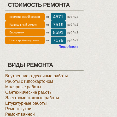
СТОИМОСТЬ РЕМОНТА
4571
Косметический ремонт
от
руб / м2
7519
Капитальный ремонт
от
руб / м2
8591
Евроремонт
от
руб / м2
7179
Новостройка под ключ
от
руб / м2
Подробнее »
ВИДЫ РЕМОНТА
Внутренние отделочные работы
Работы с гипсокартоном
Малярные работы
Сантехнические работы
Электромонтажные работы
Штукатурные работы
Ремонт кухни
Ремонт ванной