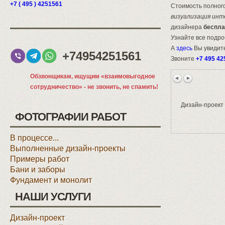
+7 ( 495 ) 4251561
Стоимость полного
визуализация инт
дизайнера
беспла
Узнайте все подр
А
здесь
Вы увидите
+74954251561
Звоните
+7 495 42
Обзвонщикам, ищущим «взаимовыгодное
сотрудничество» - не звонить, не спамить!
Дизайн-проект 
ФОТОГРАФИИ РАБОТ
В процессе...
Выполненные дизайн-проекты
Примеры работ
Бани и заборы
Фундамент и монолит
НАШИ УСЛУГИ
Дизайн-проект