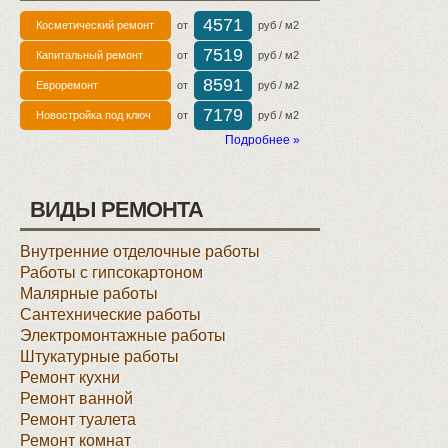
4571
Косметический ремонт
от
руб / м2
7519
Капитальный ремонт
от
руб / м2
8591
Евроремонт
от
руб / м2
7179
Новостройка под ключ
от
руб / м2
Подробнее »
ВИДЫ РЕМОНТА
Внутренние отделочные работы
Работы с гипсокартоном
Малярные работы
Сантехнические работы
Электромонтажные работы
Штукатурные работы
Ремонт кухни
Ремонт ванной
Ремонт туалета
Ремонт комнат