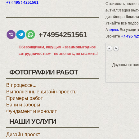
+7 ( 495 ) 4251561
Стоимость полного
визуализация инт
дизайнера
беспла
Узнайте все подр
А
здесь
Вы увидите
+74954251561
Звоните
+7 495 42
Обзвонщикам, ищущим «взаимовыгодное
сотрудничество» - не звонить, не спамить!
Двухкомнатная
ФОТОГРАФИИ РАБОТ
В процессе...
Выполненные дизайн-проекты
Примеры работ
Бани и заборы
Фундамент и монолит
НАШИ УСЛУГИ
Дизайн-проект