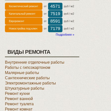
4571
Косметический ремонт
от
руб / м2
7519
Капитальный ремонт
от
руб / м2
8591
Евроремонт
от
руб / м2
7179
Новостройка под ключ
от
руб / м2
Подробнее »
ВИДЫ РЕМОНТА
Внутренние отделочные работы
Работы с гипсокартоном
Малярные работы
Сантехнические работы
Электромонтажные работы
Штукатурные работы
Ремонт кухни
Ремонт ванной
Ремонт туалета
Ремонт комнат