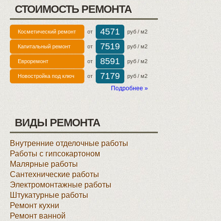
СТОИМОСТЬ РЕМОНТА
4571
Косметический ремонт
от
руб / м2
7519
Капитальный ремонт
от
руб / м2
8591
Евроремонт
от
руб / м2
7179
Новостройка под ключ
от
руб / м2
Подробнее »
ВИДЫ РЕМОНТА
Внутренние отделочные работы
Работы с гипсокартоном
Малярные работы
Сантехнические работы
Электромонтажные работы
Штукатурные работы
Ремонт кухни
Ремонт ванной