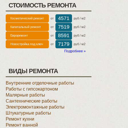
СТОИМОСТЬ РЕМОНТА
4571
Косметический ремонт
от
руб / м2
7519
Капитальный ремонт
от
руб / м2
8591
Евроремонт
от
руб / м2
7179
Новостройка под ключ
от
руб / м2
Подробнее »
ВИДЫ РЕМОНТА
Внутренние отделочные работы
Работы с гипсокартоном
Малярные работы
Сантехнические работы
Электромонтажные работы
Штукатурные работы
Ремонт кухни
Ремонт ванной