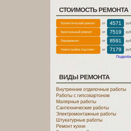
СТОИМОСТЬ РЕМОНТА
4571
Косметический ремонт
от
руб 
7519
Капитальный ремонт
от
руб 
8591
Евроремонт
от
руб 
7179
Новостройка под ключ
от
руб 
Подробн
ВИДЫ РЕМОНТА
Внутренние отделочные работы
Работы с гипсокартоном
Малярные работы
Сантехнические работы
Электромонтажные работы
Штукатурные работы
Ремонт кухни