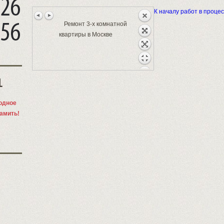
К началу работ в процес
Ремонт 3-х комнатной
квартиры в Москве
1
одное
памить!