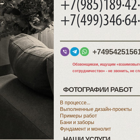
+7495425156
Обзвонщикам, ищущим «взаимовыг
сотрудничество» - не звонить, не с
ФОТОГРАФИИ РАБОТ
В процессе...
Выполненные дизайн-проекты
Примеры работ
Бани и заборы
Фундамент и монолит
НАШИ УСЛУГИ