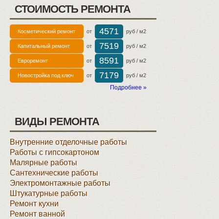
СТОИМОСТЬ РЕМОНТА
4571
Косметический ремонт
от
руб / м2
7519
Капитальный ремонт
от
руб / м2
8591
Евроремонт
от
руб / м2
7179
Новостройка под ключ
от
руб / м2
Подробнее »
ВИДЫ РЕМОНТА
Внутренние отделочные работы
Работы с гипсокартоном
Малярные работы
Сантехнические работы
Электромонтажные работы
Штукатурные работы
Ремонт кухни
Ремонт ванной