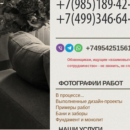
+7495425156
Обзвонщикам, ищущим «взаимовыг
сотрудничество» - не звонить, не с
ФОТОГРАФИИ РАБОТ
В процессе...
Выполненные дизайн-проекты
Примеры работ
Бани и заборы
Фундамент и монолит
НАШИ УСЛУГИ