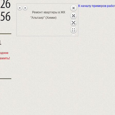
К началу примеров рабо
Ремонт квартиры в ЖК
"Альтаир" (Химки)
1
одное
памить!