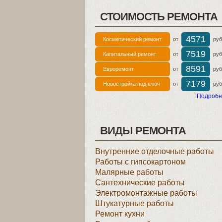
СТОИМОСТЬ РЕМОНТА
4571
Косметический ремонт
от
руб 
7519
Капитальный ремонт
от
руб 
8591
Евроремонт
от
руб 
7179
Новостройка под ключ
от
руб 
Подробн
ВИДЫ РЕМОНТА
Внутренние отделочные работы
Работы с гипсокартоном
Малярные работы
Сантехнические работы
Электромонтажные работы
Штукатурные работы
Ремонт кухни