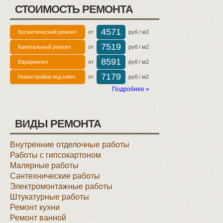
СТОИМОСТЬ РЕМОНТА
4571
Косметический ремонт
от
руб / м2
7519
Капитальный ремонт
от
руб / м2
8591
Евроремонт
от
руб / м2
7179
Новостройка под ключ
от
руб / м2
Подробнее »
ВИДЫ РЕМОНТА
Внутренние отделочные работы
Работы с гипсокартоном
Малярные работы
Сантехнические работы
Электромонтажные работы
Штукатурные работы
Ремонт кухни
Ремонт ванной